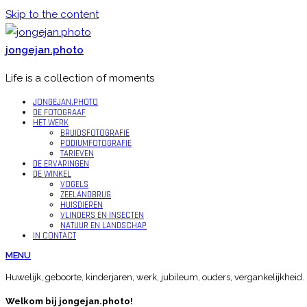
Skip to the content
jongejan.photo
Life is a collection of moments
JONGEJAN.PHOTO
DE FOTOGRAAF
HET WERK
BRUIDSFOTOGRAFIE
PODIUMFOTOGRAFIE
TARIEVEN
DE ERVARINGEN
DE WINKEL
VOGELS
ZEELANDBRUG
HUISDIEREN
VLINDERS EN INSECTEN
NATUUR EN LANDSCHAP
IN CONTACT
MENU
Huwelijk, geboorte, kinderjaren, werk, jubileum, ouders, vergankelijkheid
Welkom bij jongejan.photo!